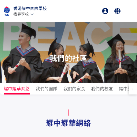
香港耀中國際學校
找尋學校
家長
English
香港
美國矽谷
學生
繁體中文
北京
北京亦莊
我們的社區
重慶
青島
上海
耀中耀華網絡
我們的團隊
我們的家長
我們的校友
耀中網誌
所有耀中耀華學校
耀中耀華網絡