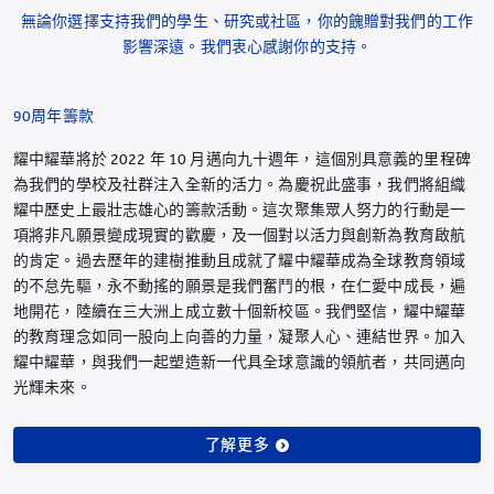
無論你選擇支持我們的學生、研究或社區，你的餽贈對我們的工作
影響深遠。我們衷心感謝你的支持。
90周年籌款
耀中耀華將於 2022 年 10 月邁向九十週年，這個別具意義的里程碑
為我們的學校及社群注入全新的活力。為慶祝此盛事，我們將組織
耀中歷史上最壯志雄心的籌款活動。這次聚集眾人努力的行動是一
項將非凡願景變成現實的歡慶，及一個對以活力與創新為教育啟航
的肯定。過去歷年的建樹推動且成就了耀中耀華成為全球教育領域
的不怠先驅，永不動搖的願景是我們奮鬥的根，在仁愛中成長，遍
地開花，陸續在三大洲上成立數十個新校區。我們堅信，耀中耀華
的教育理念如同一股向上向善的力量，凝聚人心、連結世界。加入
耀中耀華，與我們一起塑造新一代具全球意識的領航者，共同邁向
光輝未來。
了解更多