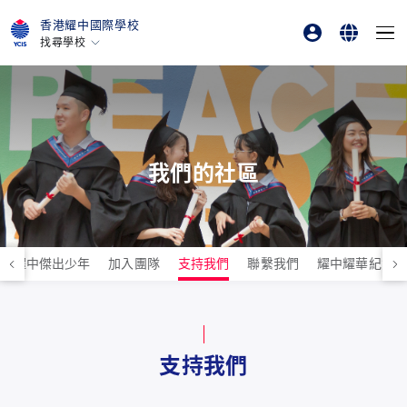
香港耀中國際學校
找尋學校
家長
English
香港
美國矽谷
學生
繁體中文
北京
北京亦莊
我們的社區
重慶
青島
上海
耀中傑出少年
加入團隊
支持我們
聯繫我們
耀中耀華紀念
所有耀中耀華學校
支持我們