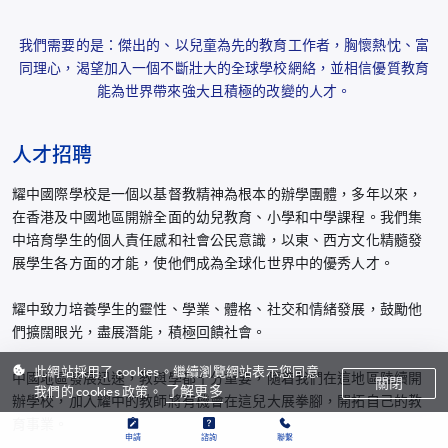
我們需要的是：傑出的、以兒童為先的教育工作者，胸懷熱忱、富
同理心，渴望加入一個不斷壯大的全球學校網絡，並相信優質教育
能為世界帶來強大且積極的改變的人才。
人才招聘
耀中國際學校是一個以基督教精神為根本的辦學團體，多年以來，
在香港及中國地區開辦全面的幼兒教育、小學和中學課程。我們集
中培育學生的個人責任感和社會公民意識，以東、西方文化精髓發
展學生各方面的才能，使他們成為全球化世界中的優秀人才。
耀中致力培養學生的靈性、學業、體格、社交和情緒發展，鼓勵他
們擴闊眼光，盡展潛能，積極回饋社會。
此網站採用了 cookies。繼續瀏覽網站表示您同意
中國地區發展迅速，教與學都十分重要，隨着我們在這地區陸續開
關閉
了解更多
我們的 cookies 政策。
辦學校，加入耀中的教師將有機會在這兒大展拳腳，開拓自己的教
育事業。
申請
諮詢
聯繫