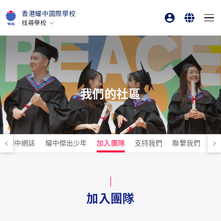
香港耀中國際學校
找尋學校
家長
English
香港
美國矽谷
學生
繁體中文
北京
北京亦莊
我們的社區
重慶
青島
上海
耀中網誌
耀中傑出少年
加入團隊
支持我們
聯繫我們
耀
所有耀中耀華學校
加入團隊