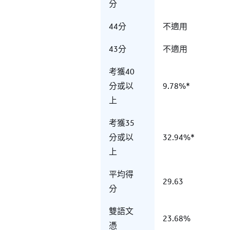
分
44分
不適用
43分
不適用
考獲40
分或以
9.78%*
上
考獲35
分或以
32.94%*
上
平均得
29.63
分
雙語文
23.68%
憑