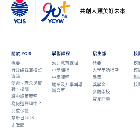
共創人類美好未來
關於 YCIS
學術課程
招生部
校
概要
幼兒教育課程
概要
校
行政總裁兼校監
小學課程
入學申請程序
校
寄語
中學課程
學費
聯
使命、理念與實
職業及升學輔導
獎學金
校
踐、校訓
辦公室
參觀學校
耀中耀華歷程
常見問題
為何選擇耀中？
兒童保護
楚珩日2025
史識館