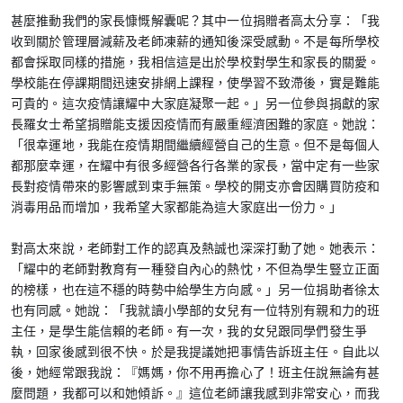
甚麼推動我們的家長慷慨解囊呢？其中一位捐贈者高太分享：「我
收到關於管理層減薪及老師凍薪的通知後深受感動。不是每所學校
都會採取同樣的措施，我相信這是出於學校對學生和家長的關愛。
學校能在停課期間迅速安排網上課程，使學習不致滯後，實是難能
可貴的。這次疫情讓耀中大家庭凝聚一起。」另一位參與捐獻的家
長羅女士希望捐贈能支援因疫情而有嚴重經濟困難的家庭。她說：
「很幸運地，我能在疫情期間繼續經營自己的生意。但不是每個人
都那麼幸運，在耀中有很多經營各行各業的家長，當中定有一些家
長對疫情帶來的影響感到束手無策。學校的開支亦會因購買防疫和
消毒用品而增加，我希望大家都能為這大家庭出一份力。」
對高太來說，老師對工作的認真及熱誠也深深打動了她。她表示：
「耀中的老師對教育有一種發自內心的熱忱，不但為學生豎立正面
的榜樣，也在這不穩的時勢中給學生方向感。」另一位捐助者徐太
也有同感。她說：「我就讀小學部的女兒有一位特別有親和力的班
主任，是學生能信賴的老師。有一次，我的女兒跟同學們發生爭
執，回家後感到很不快。於是我提議她把事情告訴班主任。自此以
後，她經常跟我說：『媽媽，你不用再擔心了！班主任說無論有甚
麼問題，我都可以和她傾訴。』這位老師讓我感到非常安心，而我