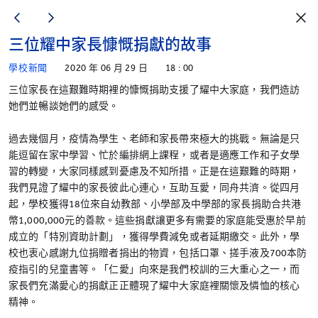
三位耀中家長慷慨捐獻的故事
學校新聞
2020 年 06 月 29 日
18 : 00
三位家長在這艱難時期裡的慷慨捐助支援了耀中大家庭，我們造訪
她們並暢談她們的感受。
過去幾個月，疫情為學生、老師和家長帶來極大的挑戰。無論是只
能逗留在家中學習、忙於編排網上課程，或者是適應工作和子女學
習的轉變，大家同樣感到憂慮及不知所措。正是在這艱難的時期，
我們見證了耀中的家長彼此心連心，互助互愛，同舟共濟。從四月
起，學校獲得18位來自幼教部、小學部及中學部的家長捐助合共港
幣1,000,000元的善款。這些捐獻讓更多有需要的家庭能受惠於早前
成立的「特別資助計劃」，獲得學費減免或者延期繳交。此外，學
校也衷心感謝九位捐贈者捐出的物資，包括口罩、搓手液及700本防
疫指引的兒童書等。「仁愛」向來是我們校訓的三大重心之一，而
家長們充滿愛心的捐獻正正體現了耀中大家庭裡關懷及憐恤的核心
精神。