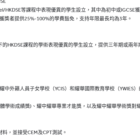
DSE
A Level/HKDSE等課程中表現優異的學生設立，其中為初中或IGCS
KDSE獲獎者提供25%-100%的學費豁免，支持年限最長均為3年。
下的HKDSE課程的學術表現優異的學生設立，提供三年期或兩
耀中外籍人員子女學校（YCIS）和耀華國際教育學校（YWIES
整體學術成績獎)、耀中耀華專業才能獎，以及耀中耀華學術獎對耀中7
料，並接受CEM及CPT測試。