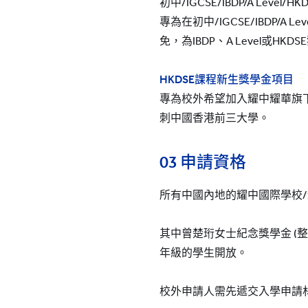
初中/IGCSE/IBDP/A Level/HK
專為在初中/IGCSE/IBDP/
免，為IBDP、A Level或H
HKDSE課程新生獎學金項目
專為校外希望加入耀中耀華旗
刺中國香港前三大學。
03 申請資格
所有中國內地的耀中國際學校/
其中曾楚珩女士紀念獎學金 (
年級的學生開放。
校外申請人需先遞交入學申請材