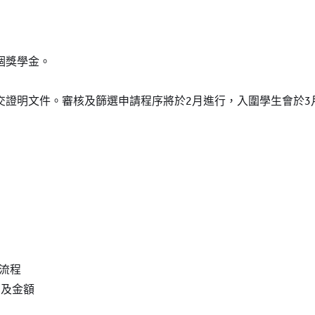
個獎學金。
交證明文件。審核及篩選申請程序將於2月進行，入圍學生會於3
試流程
單及金額