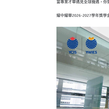
當專業才華遇見全球機遇，你
耀中耀華2026-2027學