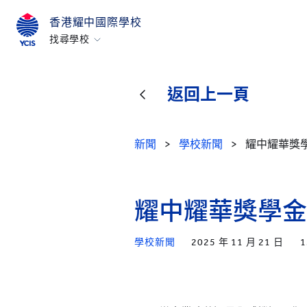
香港耀中國際學校
找尋學校
香港
美國矽谷
返回上一頁
北京
北京亦莊
新聞
>
學校新聞
>
耀中耀華獎
重慶
青島
耀中耀華獎學金
上海
所有耀中耀華學校
學校新聞
2025 年 11 月 21 日
1