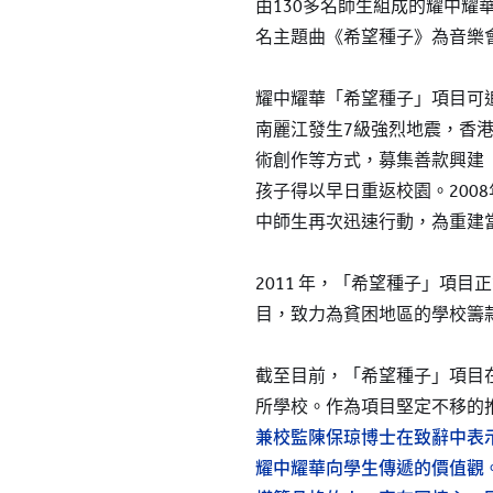
由130多名師生組成的耀中耀
名主題曲《希望種子》為音樂
耀中耀華「希望種子」項目可追
南麗江發生7級強烈地震，香
術創作等方式，募集善款興建
孩子得以早日重返校園。200
中師生再次迅速行動，為重建
2011 年，「希望種子」項
目，致力為貧困地區的學校籌
截至目前，「希望種子」項目
所學校。作為項目堅定不移的
兼校監陳保琼
博士在致辭中表
耀中耀華向學生傳遞的價值觀