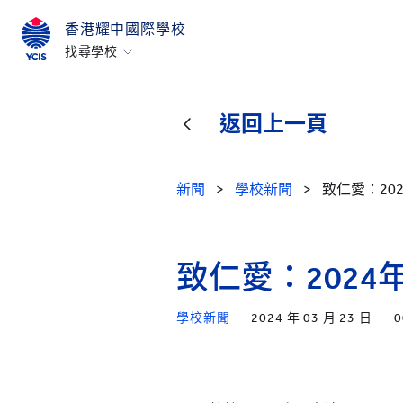
香港耀中國際學校
找尋學校
香港
美國矽谷
返回上一頁
北京
北京亦莊
新聞
>
學校新聞
>
致仁愛：20
重慶
青島
致仁愛：202
上海
所有耀中耀華學校
學校新聞
2024 年 03 月 23 日
0