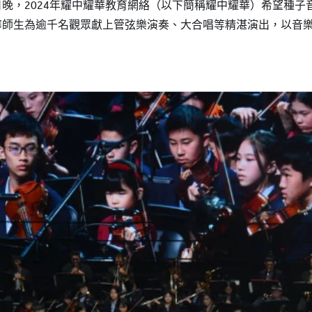
日晚，2024年耀中耀華教育網絡（以下簡稱耀中耀華）希望種
耀華師生為逾千名觀眾獻上管弦樂演奏、大合唱等精湛演出，以音