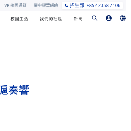
招生部
+852 2338 7106
VR 校園導覽
耀中耀華網絡
校園生活
我們的社區
新聞
家長
English
學生
繁體中文
滬奏響