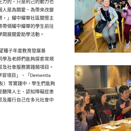
乏力的，只是利己的動力也
個人是為關愛、為帶來改變
想，」耀中耀華社區關懷主
將帶領耀中耀華的學生前往
學開展關愛助學活動。
希望種子年度教育發展基
同學及老師們能夠探索常規
習及社會服務實踐類項目。
型學習項目」、「Dementia
者之友）等實踐中，學生們能夠
受聽障人士、認知障礙症患
思及履行自己在多元社會中