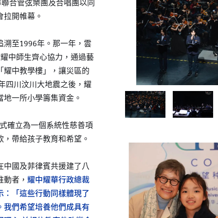
華聯合管弦樂團及合唱團以同
會拉開帷幕。
溯至1996年。那一年，雲
港耀中師生齊心協力，通過藝
「耀中教學樓」，讓災區的
8年四川汶川大地震之後，耀
當地一所小學籌集資金。
目正式確立為一個系統性慈善項
款，帶給孩子教育和希望。
在中國及菲律賓共援建了八
推動者，
耀中耀華行政總裁
示：「這些行動同樣體現了
。我們希望培養他們成具有