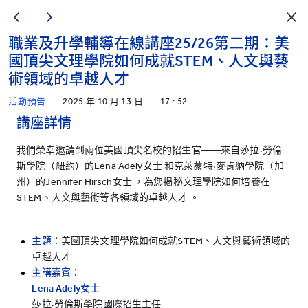
職業及升學輔導在線講座25/26第二期：美
國頂尖文理學院如何成就STEM、人文與藝
術領域的卓越人才
活動預告
2025 年 10 月 13 日
17 : 52
講座詳情
我們榮幸邀請到兩位美國頂尖名校的招生官——來自莎拉·勞倫
斯學院（紐約）的Lena Adely女士 和克萊蒙特·麥肯納學院（加
州）的Jennifer Hirsch女士 ，為您揭秘文理學院如何培養在
STEM、人文與藝術等各領域的卓越人才 。
主題
：美國頂尖文理學院如何成就STEM、人文與藝術領域的
卓越人才
主講嘉賓：
Lena Adely
女士
莎拉·勞倫斯學院國際招生主任