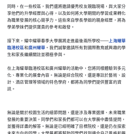
同時，在一些校區，我們還將邀請優秀校友親臨現場，與大家分
享他們的升學經歷與心得，以及如何將大學期間的學習成果轉化
為職業發展的核心競爭力。這些來自學長學姐的親身經歷，將為
學弟學妹們提供寶貴的參考和啟發。
接下來，耀中耀華春季大學展將走進最後兩所學校——
上海耀華
臨港校區
和
廣州耀華
。我們誠摯邀請所有對國際教育感興趣的學
生和家長繼續關註並積極參與。
在上海耀華臨港校區和廣州耀華的活動中，您將同樣體驗到多元
化、專業化的展會內容。無論是綜合院校，還是專註於藝術、設
計、酒店管理等領域的特色學府，都將為同學們提供豐富的資
訊。
無論是關於校園生活的細節問題，還是涉及專業選擇、未來職業
發展的重要決策，同學們和家長們都可以在大學展中盡情提問，
並獲得詳盡的解答。無論是已經明確了目標院校，還是仍在探索
未來方向的同學，大學展都將幫助同學們找到適合自己風格和興