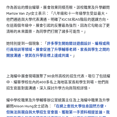
作為首站的煙台耀華，展會效果同樣亮眼。該校職業及升學顧問
Marlize Van Zyl女士表示：「八年級和十一年級學生受益最大。
他們通過與大學代表溝通，明確了IGCSE和AS階段的選課方向。
在這兩個年級中，展會引起的反響最為強烈，因為它勾勒出了更
清晰的未來圖景，為同學們打開了諸多可能性。」
她特別提到一個現象：「
許多學生開始關註遊戲設計、編程或飛
行員培訓等領域。展會促進了升學輔導老師、家長與學生之間的
開放溝通，使其在升學目標上達成共識。
」
上海耀中展會現場匯聚了90余所高校的招生代表，吸引了包括耀
中、耀華學校在內的400多名上海地區家長和學生到場。他們與
招生官面對面溝通，深入探討升學方向與院校詳情。
耀中學校職業及升學輔導辦公室統籌主任及上海耀中職業及升學
顧問Alison Hung女士認為：「
在網上查找大學信息固然方便，
但無法與親自與大學招生官會面、獲取第一手資料相提並論。我