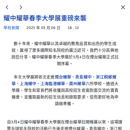
耀中耀華春季大學展重磅來襲
學校新聞
2025 年 03 月 06 日
18 : 12
數十年來，耀中耀華以其卓越的教育品質和出色的學生成
就，贏得了眾多國際知名院校的廣泛認可。我們十分高興地
與您分享，耀中耀華春季大學展於3月4日在煙台耀華正式拉
開序幕。
本次大學展將依次走進
煙台耀華、青島耀中、浙江桐鄉耀
華、上海耀中、上海臨港耀華、廣州耀華
六所學校。通過大
學展，學生和家長們將收獲與高校招生官面對面交流的寶貴
機會，並獲取最新的招生信息和錄取要求，從而更好地為申
請做準備。
自3月4日耀中耀華春季大學展在煙台耀華拉開帷幕以來，這場匯
聚全球知名院校的活動已先後走進煙台耀華、青島耀中、浙江桐