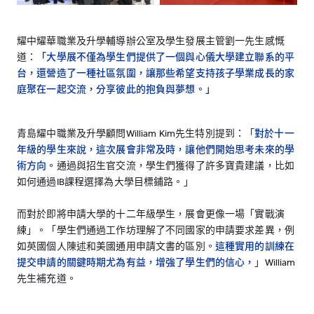
耀中耀華職業及升學輔導辦公室及學生發展主管劉一先生感慨
道：
「大學展不僅為學生們提供了一個與心儀大學建立聯系的平
台，還營造了一種社區氛圍，讓那些希望支持孩子學業成長的家
庭聚在一起交流，分享彼此的抱負與夢想。」
青島耀中職業及升學顧問William Kim先生特別提到：「
對於十一
年級的學生來說，這次展會非常及時，讓他們開始思考未來的學
術方向。
通過與招生官交流，學生們獲得了許多寶貴建議，比如
如何通過IB課程選擇為大學目標鋪路。」
而對於即將申請大學的十二年級學生，展會更像一場「實戰演
練」。「學生們通過工作坊理解了不同國家的申請要求差異，例
如英國個人陳述和美國通用申請文書的區別。
這種實用的訓練在
提交申請的關鍵時期尤為有益，增強了學生們的信心，
」William
先生補充道。