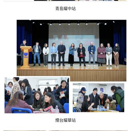
青島耀中站
煙台耀華站