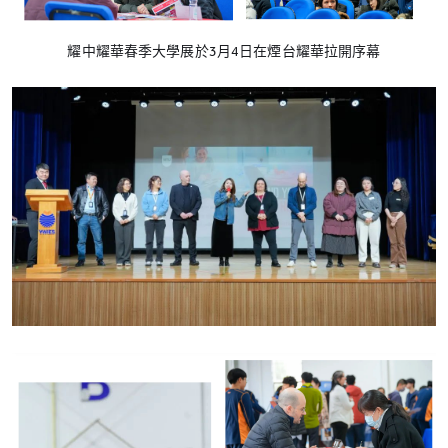
耀中耀華春季大學展於3月4日在煙台耀華拉開序幕