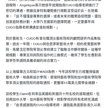
過程時，Angelique表示她很早就開始與CUGO指導老師進行了
密切的溝通，根據自身特點優勢進行規劃並受益於此。在她看
來，「這不僅僅是專業的選擇，或者未來的職業路徑問題，還包
括家庭財務計劃，大學乃至國家的選擇問題，一定要盡早與
CUGO指導老師溝通並提前規劃。」
對於藝術生，CUGO有曾任職頂尖藝術院校的顧問提供作品集指
導。過去一年間，CUGO與伯恩茅斯藝術大學、紐約視覺藝術學
院、馬蘭戈尼學院等頂尖學府建立了戰略合作夥伴關係。這種早
期規劃、專業支持與院校協作的三維模式，確保了學生在應對高
競爭性申請時具備卓越的綜合實力。
以上海耀華古北校區(YWAD)為例，今年該校學生已經獲得倫敦
藝術大學、帕森斯設計學院、普瑞特藝術學院和加州藝術學院等
眾多頂尖藝術院校的錄取通知，更獲得35萬美元獎學金總額。
該校學生Claire收到來自美國和英國共十所名校的錄取通知，包
括南加州大學、加州藝術學院等。她對學校的所有老師充滿感
恩，「由衷感謝我的CUGO指導老師，讓我能表達那些長久以來