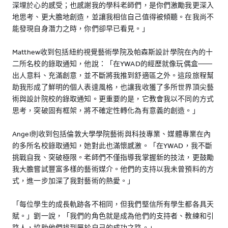
深埋於心的感受；也感謝我的學科老師們，是你們激勵我更深入
地思考、更大膽地創造，並讓我相信自己值得被傾聽。在我尚不
能發現自身潛力之時，你們卻早已看見。」
Matthew收到包括紐約視覺藝術學院及帕森斯設計學院在內的十
二所名校的錄取通知，他說：「在YWAD的經歷就像玩偶盒——
出人意料、充滿創意，並不斷將我推到舒適區之外。這段旅程幫
助我形成了鮮明的個人表達風格，也讓我收獲了多所世界頂尖藝
術與設計院校的錄取通知。更重要的是，它教會我以不同的方式
思考，突破固有框架，將不確定性轉化為有意義的創造。」
Angel則收到包括倫敦大學學院藝術與科技專業、媒體專業在內
的多所名校錄取通知，她對此也滿懷感激。「在YWAD，我不斷
挑戰自我、突破極限。老師們不僅指導我掌握新的技法，更鼓勵
我大膽嘗試豐富多樣的藝術媒介。他們的支持以我未曾預料的方
式，進一步加深了我對藝術的熱愛。」
「每位學生的成長軌跡各不相同，但我們堅信所有學生都各具天
賦。」劉一說，「我們的角色就是成為他們的支持者、教練和引
路人，協助他們找到屬於自己的成功之路。」