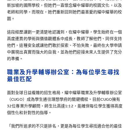
新加坡的國際學校，但她們一直懷念耀中耀華的校園文化，以及
老師和同學。而現在，她們重新回到她們最喜愛的耀中耀華的校
園。
這段經歷讓劉一更清楚地認識到，在耀中耀華，學生始終在一個
高度連貫的學術與價值觀體系中成長，教師了解他們、同伴支持
他們，這種安全感讓他們敢於探索、不怕失敗，最終在大學申請
中展現出真實而強大的自我，並為他們迎接未來人生提供了充分
的準備。
職業及升學輔導辦公室：為每位學生尋找
最佳匹配
面對全球日益複雜的招生格局，耀中耀華職業及升學輔導辦公室
（CUGO）成為學生通往理想學府的關鍵橋樑。目前CUGO擁有
32位專業升學顧問，師生比高達1:12，能確保每位學生獲得高度
個性化和針對性的指導。
「我們所追求的不只是排名，更是為每位學生尋找適合他的最佳