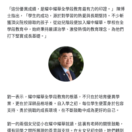
「這份優異成績，是耀中耀華全學段教育最有力的印證。」 陳博
士指出，「學生的成功，源於對學習的熱愛與長期堅持。不少斬
獲頂尖院校錄取的孩子，從幼兒階段便加入耀中耀華。學校在全
學段教育中，始終秉持嚴謹治學、激發熱情的教育理念，為他們
打下堅實成長基礎。」
劉一表示，耀中耀華全學段教育的根基，不只在於培育優異學
業，更在於深耕品格培養。自入學之初，每位學生便置身於包容
支持、勇於挑戰的成長環境，在不斷鼓勵中成為更好的自己。
劉一的兩個女兒從小在耀中耀華就讀，這裏有老師的關懷鼓勵，
還有同學之間所展現的善意與支持。在大女兒初中時，她們轉到