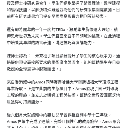
授及博士後研究員合作，學生們逐步掌握了背景理論、數學建模
和編程技能，以解決特殊難題並為他們的研究采集關鍵數據。目
前所有研究成果均已提交至國際高影響力期刊等待發表。
還有即將開幕的一年一度的TEDx，激勵學生胸懷遠大理想，積
極思考世界及未來。學生們直面來自不同領域的挑戰，在此過程
中培養其卓越的語言表達、溝通技巧與演講能力。
陳博士認為：「未來種子項目顯著提升了學生的核心競爭力，通
過提供頂尖高校所要求的學術廣度與深度，能夠幫助學生在日益
激烈的全球競爭中脫穎而出。」
來自香港耀中的Amos同時獲得哈佛大學與斯坦福大學環境工程
專業錄取。正是在此前的生態項目中，Amos發現了自己對環境
工程的興趣，並立志於通過工程與技術，幫助全世界資源匱乏地
區獲得可持續能源。
從六個月大就讀耀中的嬰幼兒學習課程直到中學十三年級，
Amos在耀中完成了連續、完整且個性化的教育旅程，Amos形容