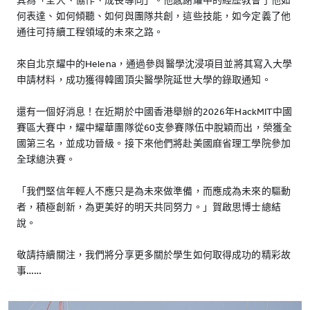
其為「全人、協作、成長導向」。他感謝耀中的經歷教會了他如
何表達、如何傾聽、如何與團隊共創，這些技能，如今定義了他
通往可持續工程領域的未來之路。
來自北京耀中的Helena，通過參與醫學沈浸項目並將其寫入大學
申請材料，成功獲得韓國頂尖醫學院延世大學的錄取通知。
還有一個好消息！在近期於中國香港舉辦的2026年HackMIT中國
賽區大賽中，耀中耀華團隊從60支參賽隊伍中脫穎而出，榮獲全
國第三名，並成功晉級。接下來他們將赴美國麻省理工學院參加
全球總決賽。
「我們堅信年輕人不應只是為未來做準備，而應成為未來的驅動
者，積極創新，為更美好的明天共同努力。」賀啟思博士總結
說。
敬請持續關注，我們將分享更多關於學生如何取得成功的精彩故
事……