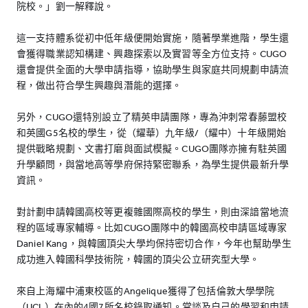
院校。」劉一解釋說。
這一支持體系從初中低年級便開始實施，隨著學業進階，學生還
會獲得職業認知構建、興趣探索以及實習等全方位支持。CUGO
還會提供全面的大學申請指導，協助學生與家庭共同規劃申請流
程，做出符合學生興趣與潛能的選擇。
另外，CUGO還特別設立了精英申請團隊，專為沖刺常春藤盟校
和英國G5名校的學生，從（耀華）九年級/（耀中）十年級開始
提供戰略規劃、文書打磨與面試模擬。CUGO團隊亦擁有駐英國
升學顧問，與當地高等學府保持緊密聯系，為學生提供最新升學
資訊。
對計劃申請韓國高校等更複雜國際高校的學生，則由深諳當地流
程的區域專家輔導。比如CUGO團隊中的韓國高校申請區域專家
Daniel Kang，與韓國頂尖大學均保持密切合作，今年也幫助學生
成功進入韓國科學技術院，韓國的頂尖公立研究型大學。
來自上海耀中浦東校區的Angelique獲得了包括倫敦大學學院
（UCL）在內的4國7所名校錄取通知。當談及自己的學習和申請